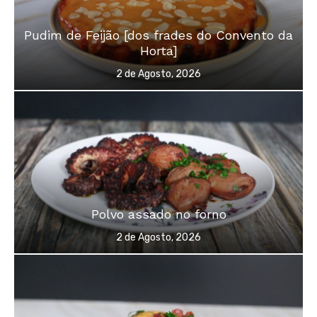
Pudim de Feijão [dos frades do Convento da
Horta]
Posted
2 de Agosto, 2026
on
Polvo assado no forno
Posted
2 de Agosto, 2026
on