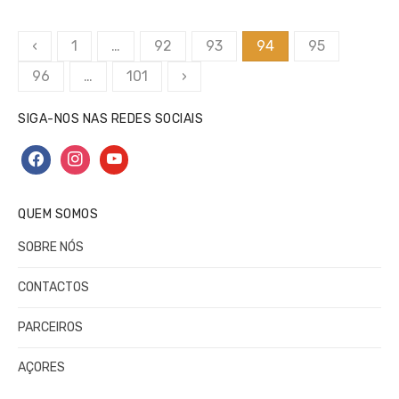
Paginação
‹
1
…
92
93
94
95
dos
96
…
101
›
conteúdos
SIGA-NOS NAS REDES SOCIAIS
facebook
instagram
youtube
QUEM SOMOS
SOBRE NÓS
CONTACTOS
PARCEIROS
AÇORES