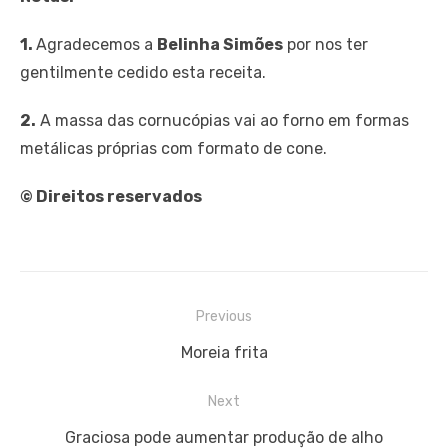
1.
Agradecemos a
Belinha Simões
por nos ter
gentilmente cedido esta receita.
2.
A massa das cornucópias vai ao forno em formas
metálicas próprias com formato de cone.
© Direitos reservados
Navegação
Previous
de
Previous
Moreia frita
artigos
post:
Next
Next
Graciosa pode aumentar produção de alho