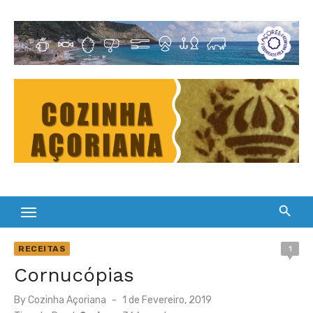
Skip
to
Cultura Gastronómica dos Açores
content
RECEITAS
1
Cornucópias
Posted
By
Cozinha Açoriana
1 de Fevereiro, 2019
on