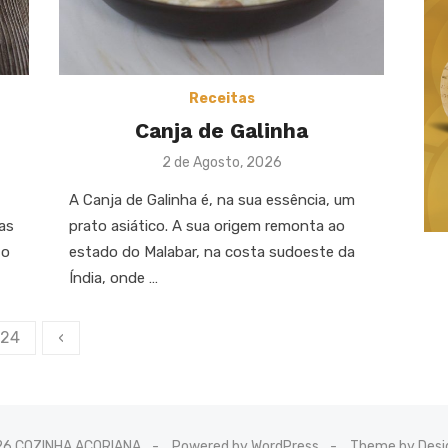
Receitas
Canja de Galinha
Posted
2 de Agosto, 2026
on
A Canja de Galinha é, na sua essência, um
sas
prato asiático. A sua origem remonta ao
 o
estado do Malabar, na costa sudoeste da
Índia, onde …
24
‹
26 COZINHA AÇORIANA
Powered by WordPress
Theme by Desi