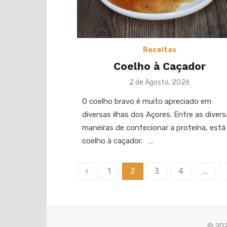
Receitas
Coelho à Caçador
Posted
2 de Agosto, 2026
on
O coelho bravo é muito apreciado em
diversas ilhas dos Açores. Entre as diver
maneiras de confecionar a proteína, está
coelho à caçador. …
Paginação
‹
1
2
3
4
…
dos
conteúdos
© 20