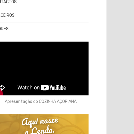
NTACTOS
RCEIROS
ORES
Apresentação do COZINHA AÇORIANA