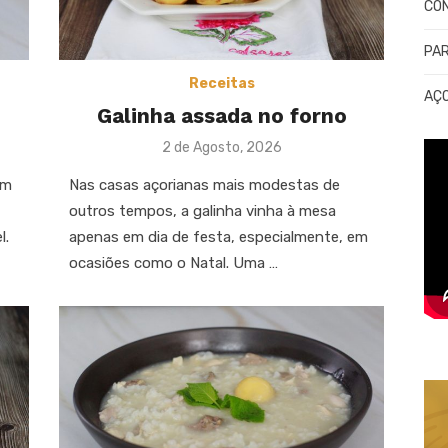
CO
PA
Receitas
AÇ
Galinha assada no forno
Posted
2 de Agosto, 2026
on
em
Nas casas açorianas mais modestas de
outros tempos, a galinha vinha à mesa
l.
apenas em dia de festa, especialmente, em
ocasiões como o Natal. Uma …