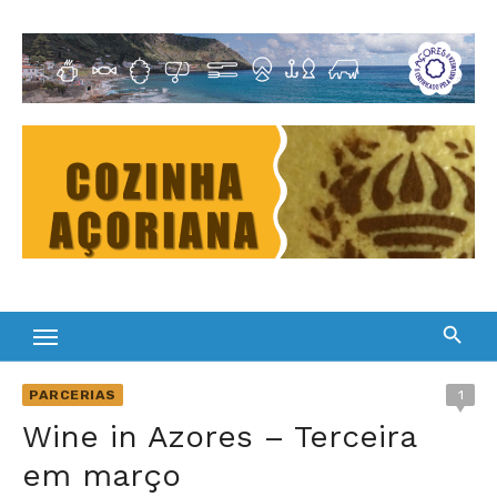
Skip
to
Cultura Gastronómica dos Açores
content
PARCERIAS
1
Wine in Azores – Terceira
em março