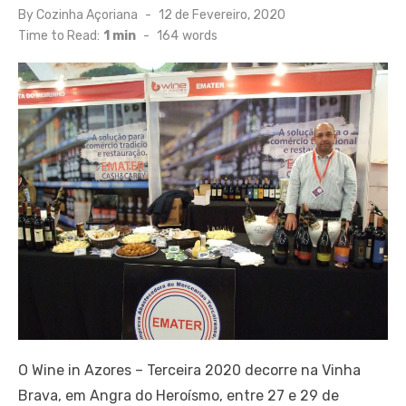
Posted
By
Cozinha Açoriana
12 de Fevereiro, 2020
on
Time to Read:
1 min
-
164
words
O Wine in Azores – Terceira 2020 decorre na Vinha
Brava, em Angra do Heroísmo, entre 27 e 29 de