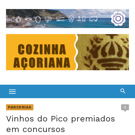
Skip
to
Cultura Gastronómica dos Açores
content
PARCERIAS
0
Vinhos do Pico premiados
em concursos