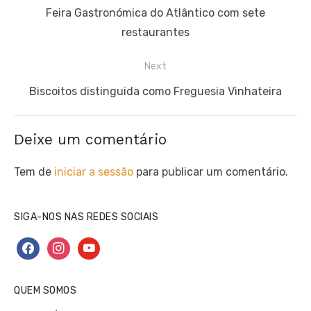
de
Previous
Feira Gastronómica do Atlântico com sete
artigos
post:
restaurantes
Next
Next
Biscoitos distinguida como Freguesia Vinhateira
post:
Deixe um comentário
Tem de
iniciar a sessão
para publicar um comentário.
SIGA-NOS NAS REDES SOCIAIS
facebook
instagram
youtube
QUEM SOMOS