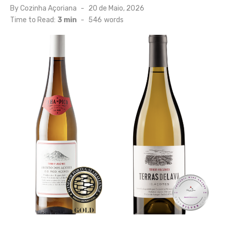
Posted
By
Cozinha Açoriana
20 de Maio, 2026
on
Time to Read:
3 min
-
546
words