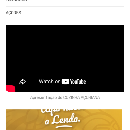
AÇORES
Apresentação do COZINHA AÇORIANA