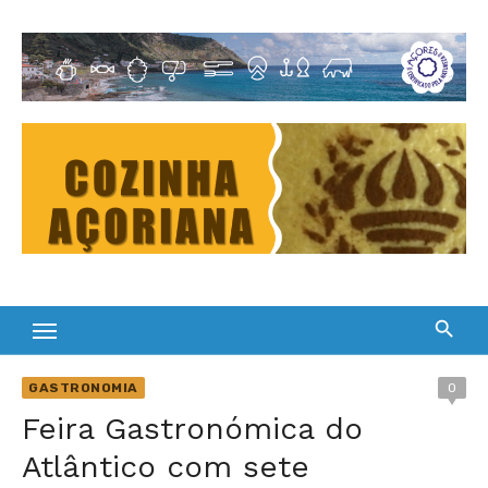
Skip
to
Cultura Gastronómica dos Açores
content
GASTRONOMIA
0
Feira Gastronómica do
Atlântico com sete