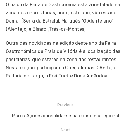
O palco da Feira de Gastronomia estará instalado na
zona das charcutarias, onde, este ano, vão estar a
Damar (Serra da Estrela), Marquês “O Alentejano”
(Alentejo) e Bísaro (Trás-os-Montes).
Outra das novidades na edição deste ano da Feira
Gastronómica da Praia da Vitória é a localização das
pastelarias, que estarão na zona dos restaurantes.
Nesta edição, participam a Queijadinhas D’Anita, a
Padaria do Largo, a Frei Tuck e Doce Amêndoa.
Navegação
Previous
de
Previous
Marca Açores consolida-se na economia regional
artigos
post:
Next