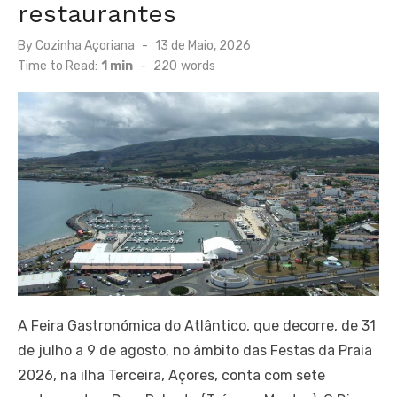
restaurantes
Posted
By
Cozinha Açoriana
13 de Maio, 2026
on
Time to Read:
1 min
-
220
words
A Feira Gastronómica do Atlântico, que decorre, de 31
de julho a 9 de agosto, no âmbito das Festas da Praia
2026, na ilha Terceira, Açores, conta com sete