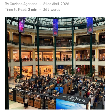
Posted
By
Cozinha Açoriana
21 de Abril, 2026
on
Time to Read:
2 min
-
369
words