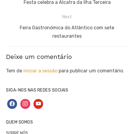
de
Previous
Festa celebra a Alcatra da Ilha Terceira
artigos
post:
Next
Next
Feira Gastronómica do Atlântico com sete
post:
restaurantes
Deixe um comentário
Tem de
iniciar a sessão
para publicar um comentário.
SIGA-NOS NAS REDES SOCIAIS
facebook
instagram
youtube
QUEM SOMOS
SOBRE NÓS