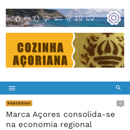
Skip
to
Cultura Gastronómica dos Açores
content
PARCERIAS
0
Marca Açores consolida-se
na economia regional