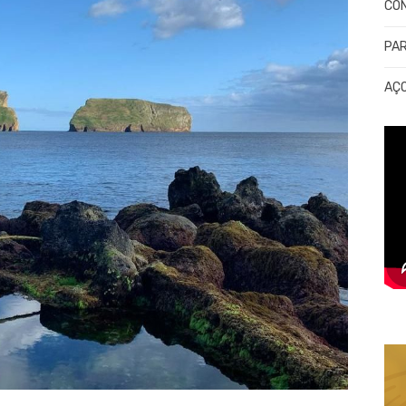
CO
PA
AÇ