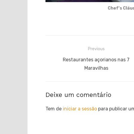
Chef’s Cláud
Navegação
Previous
de
Previous
Restaurantes açorianos nas 7
post:
Maravilhas
artigos
Deixe um comentário
Tem de
iniciar a sessão
para publicar u