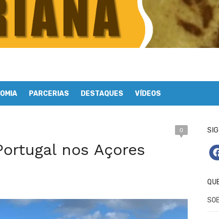
OMIA
PARCERIAS
DESTAQUES
VÍDEOS
SIG
0
 Portugal nos Açores
fa
QU
SO