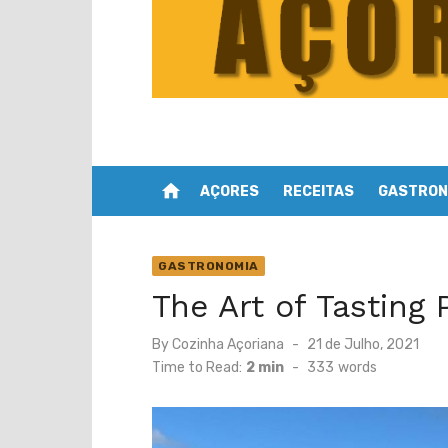
home
AÇORES
RECEITAS
GASTRON
GASTRONOMIA
The Art of Tasting
Posted
By
Cozinha Açoriana
21 de Julho, 2021
on
Time to Read:
2 min
-
333
words