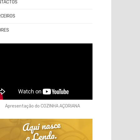
NTACTOS
RCEIROS
ORES
Apresentação do COZINHA AÇORIANA