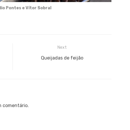
io Pontes e Vítor Sobral
Next
Next
Queijadas de feijão
post:
m comentário.