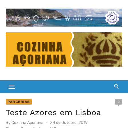
Skip
to
Cultura Gastronómica dos Açores
content
PARCERIAS
0
Teste Azores em Lisboa
Posted
By
Cozinha Açoriana
24 de Outubro, 2019
on