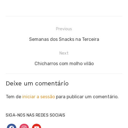
Navegação
Previous
de
Previous
Semanas dos Snacks na Terceira
artigos
post:
Next
Next
Chicharros com molho vilão
post:
Deixe um comentário
Tem de
iniciar a sessão
para publicar um comentário.
SIGA-NOS NAS REDES SOCIAIS
facebook
instagram
youtube