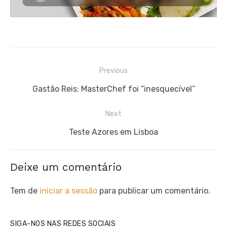
Navegação
Previous
de
Previous
Gastão Reis: MasterChef foi “inesquecível”
artigos
post:
Next
Next
Teste Azores em Lisboa
post:
Deixe um comentário
Tem de
iniciar a sessão
para publicar um comentário.
SIGA-NOS NAS REDES SOCIAIS