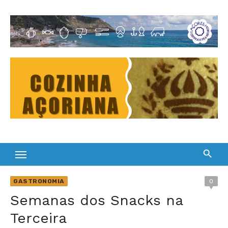
Skip
to
Cultura Gastronómica dos Açores
content
GASTRONOMIA
0
Semanas dos Snacks na
Terceira