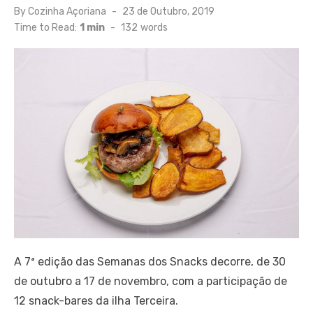
Posted
By
Cozinha Açoriana
23 de Outubro, 2019
on
Time to Read:
1 min
-
132
words
A 7ª edição das Semanas dos Snacks decorre, de 30
de outubro a 17 de novembro, com a participação de
12 snack-bares da ilha Terceira.