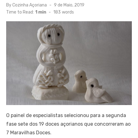
Posted
By
Cozinha Açoriana
9 de Maio, 2019
on
Time to Read:
1 min
-
183
words
O painel de especialistas selecionou para a segunda
fase sete dos 19 doces açorianos que concorreram ao
7 Maravilhas Doces.