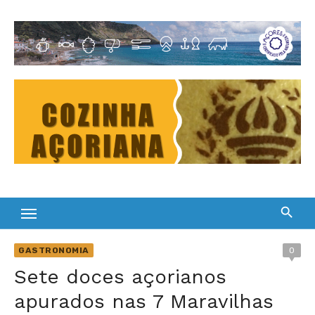
Skip
to
Cultura Gastronómica dos Açores
content
GASTRONOMIA
0
Sete doces açorianos
apurados nas 7 Maravilhas