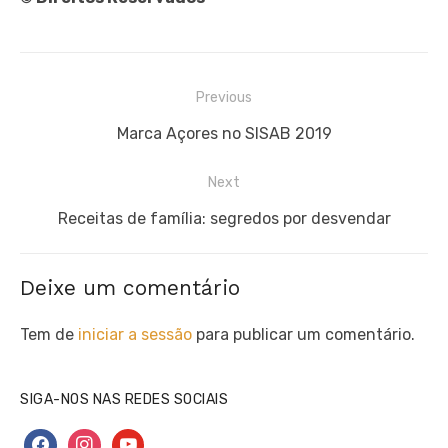
Navegação
Previous
de
Previous
Marca Açores no SISAB 2019
artigos
post:
Next
Next
Receitas de família: segredos por desvendar
post:
Deixe um comentário
Tem de
iniciar a sessão
para publicar um comentário.
SIGA-NOS NAS REDES SOCIAIS
facebook
instagram
youtube