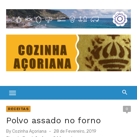
Skip
to
Cultura Gastronómica dos Açores
content
RECEITAS
0
Polvo assado no forno
Posted
By
Cozinha Açoriana
28 de Fevereiro, 2019
on