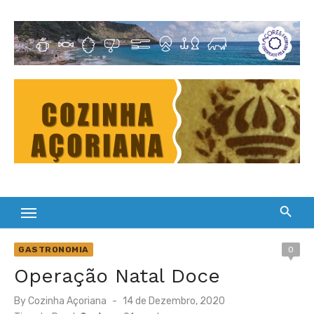
Skip
to
Cultura Gastronómica dos Açores
content
GASTRONOMIA
0
Operação Natal Doce
Posted
By
Cozinha Açoriana
14 de Dezembro, 2020
on