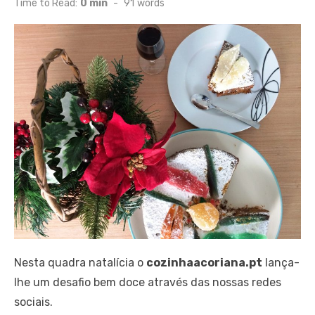
Time to Read:
0 min
-
91
words
Nesta quadra natalícia o
cozinhaacoriana.pt
lança-
lhe um desafio bem doce através das nossas redes
sociais.