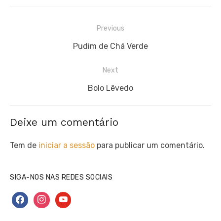
Navegação
Previous
de
Previous
Pudim de Chá Verde
artigos
post:
Next
Next
Bolo Lêvedo
post:
Deixe um comentário
Tem de
iniciar a sessão
para publicar um comentário.
SIGA-NOS NAS REDES SOCIAIS
facebook
instagram
youtube