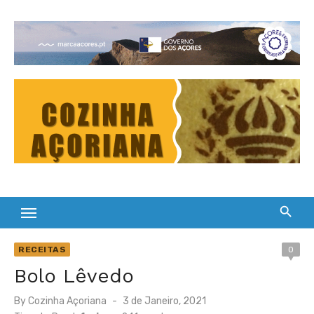
Skip
to
Cultura Gastronómica dos Açores
content
RECEITAS
0
Bolo Lêvedo
Posted
By
Cozinha Açoriana
3 de Janeiro, 2021
on