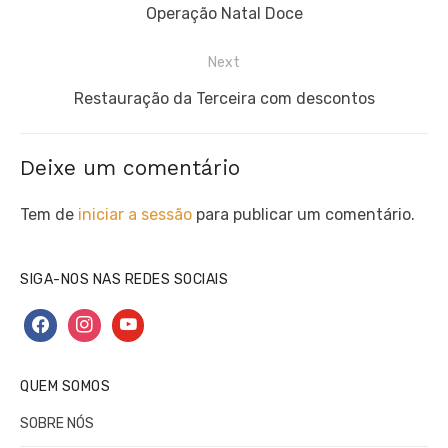
de
Previous
Operação Natal Doce
artigos
post:
Next
Next
Restauração da Terceira com descontos
post:
Deixe um comentário
Tem de
iniciar a sessão
para publicar um comentário.
SIGA-NOS NAS REDES SOCIAIS
facebook
instagram
youtube
QUEM SOMOS
SOBRE NÓS