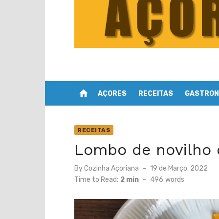
home
AÇORES
RECEITAS
GASTRON
RECEITAS
Lombo de novilho
Posted
By
Cozinha Açoriana
19 de Março, 2022
on
Time to Read:
2 min
-
496
words