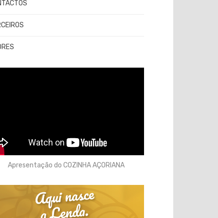
NTACTOS
RCEIROS
ORES
Apresentação do COZINHA AÇORIANA