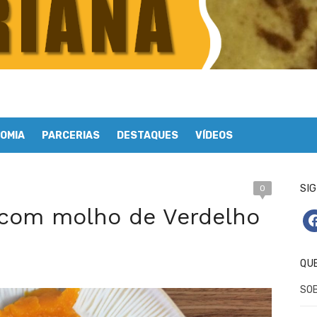
OMIA
PARCERIAS
DESTAQUES
VÍDEOS
SIG
0
 com molho de Verdelho
fa
QU
SO