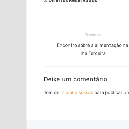
© Direitos Reservados
Navegação
Previous
de
Previous
Encontro sobre a alimentação na
post:
Ilha Terceira
artigos
Deixe um comentário
Tem de
iniciar a sessão
para publicar u