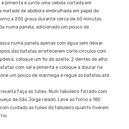
l e pimenta e junte uma cebola cortada em
 a metade de abóbora embrulhada em papel de
orno a 200 graus durante cerca de 60 minutos.
da numa panela, adicionado um pouco de
casca numa panela apenas com água sem deixar
epois das batatas arrefecerem corte círculos com
ideira, coloque um fio de azeite, 2 dentes de alho
atatas com sal e pimenta e coloque a dourar na
cione um pouco de manteiga e regue as batatas até
 receita faça as tulies. Num tabuleiro forrado com
Queijo de São Jorge ralado. Leve ao forno a 180
com cuidado as tulies do tabuleiro quanto tiverem
rio.