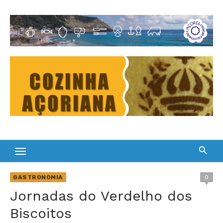
Skip
to
Cultura Gastronómica dos Açores
content
GASTRONOMIA
0
Jornadas do Verdelho dos
Biscoitos