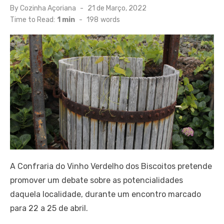
Posted
By
Cozinha Açoriana
21 de Março, 2022
on
Time to Read:
1 min
-
198
words
A Confraria do Vinho Verdelho dos Biscoitos pretende
promover um debate sobre as potencialidades
daquela localidade, durante um encontro marcado
para 22 a 25 de abril.