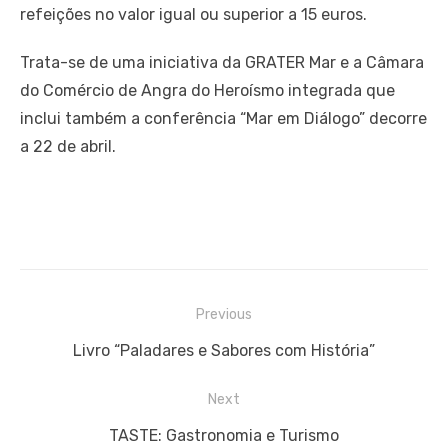
refeições no valor igual ou superior a 15 euros.
Trata-se de uma iniciativa da GRATER Mar e a Câmara
do Comércio de Angra do Heroísmo integrada que
inclui também a conferência “Mar em Diálogo” decorre
a 22 de abril.
Navegação
Previous
de
Previous
Livro “Paladares e Sabores com História”
artigos
post:
Next
Next
TASTE: Gastronomia e Turismo