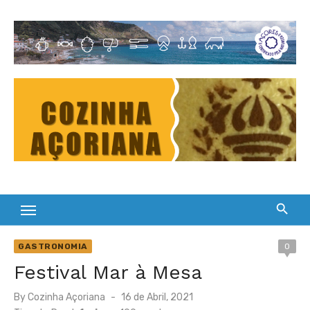
Skip
to
Cultura Gastronómica dos Açores
content
GASTRONOMIA
0
Festival Mar à Mesa
Posted
By
Cozinha Açoriana
16 de Abril, 2021
on