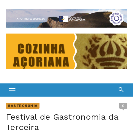
Skip
to
Cultura Gastronómica dos Açores
content
GASTRONOMIA
0
Festival de Gastronomia da
Terceira