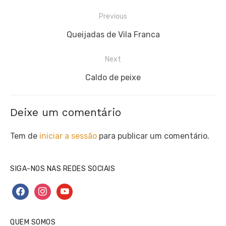
Navegação
Previous
de
Previous
Queijadas de Vila Franca
artigos
post:
Next
Next
Caldo de peixe
post:
Deixe um comentário
Tem de
iniciar a sessão
para publicar um comentário.
SIGA-NOS NAS REDES SOCIAIS
facebook
instagram
youtube
QUEM SOMOS