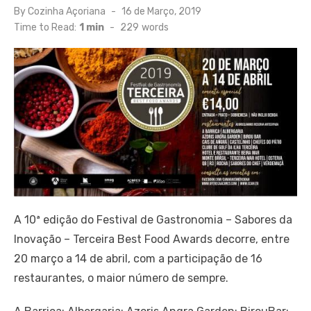
Posted
By
Cozinha Açoriana
16 de Março, 2019
on
Time to Read:
1 min
-
229
words
A 10ª edição do Festival de Gastronomia – Sabores da
Inovação – Terceira Best Food Awards decorre, entre
20 março a 14 de abril, com a participação de 16
restaurantes, o maior número de sempre.