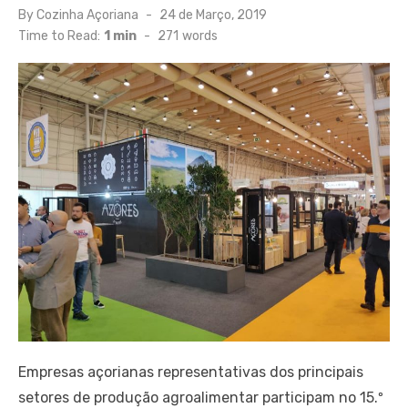
Posted
By
Cozinha Açoriana
24 de Março, 2019
on
Time to Read:
1 min
-
271
words
Empresas açorianas representativas dos principais
setores de produção agroalimentar participam no 15.º