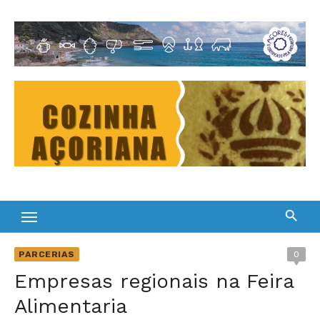
Skip
to
Cultura Gastronómica dos Açores
content
PARCERIAS
0
Empresas regionais na Feira
Alimentaria