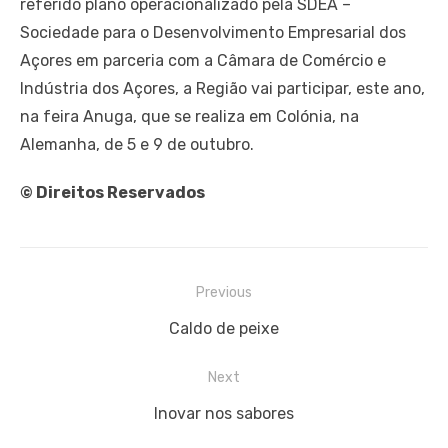
referido plano operacionalizado pela SDEA –
Sociedade para o Desenvolvimento Empresarial dos
Açores em parceria com a Câmara de Comércio e
Indústria dos Açores, a Região vai participar, este ano,
na feira Anuga, que se realiza em Colónia, na
Alemanha, de 5 e 9 de outubro.
© Direitos Reservados
Navegação
Previous
de
Previous
Caldo de peixe
artigos
post:
Next
Next
Inovar nos sabores
post: