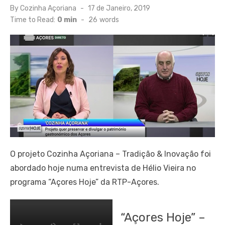
Posted
By
Cozinha Açoriana
17 de Janeiro, 2019
on
Time to Read:
0 min
-
26
words
O projeto Cozinha Açoriana – Tradição & Inovação foi
abordado hoje numa entrevista de Hélio Vieira no
programa “Açores Hoje” da RTP-Açores.
“Açores Hoje” –