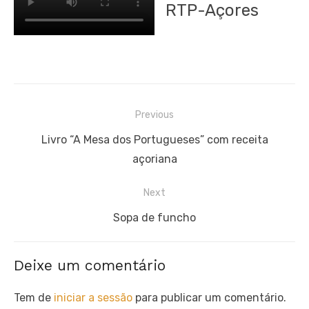
RTP-Açores
Navegação
Previous
de
Previous
Livro “A Mesa dos Portugueses” com receita
artigos
post:
açoriana
Next
Next
Sopa de funcho
post:
Deixe um comentário
Tem de
iniciar a sessão
para publicar um comentário.