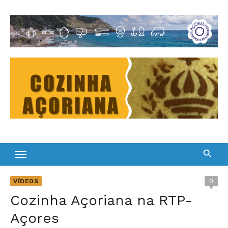
Skip
to
Cultura Gastronómica dos Açores
content
VÍDEOS
0
Cozinha Açoriana na RTP-
Açores