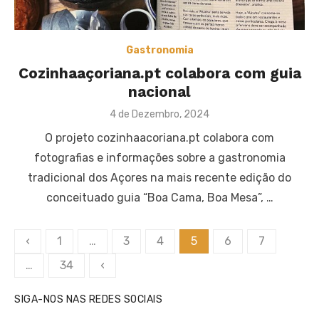
Gastronomia
Cozinhaaçoriana.pt colabora com guia
nacional
Posted
4 de Dezembro, 2024
on
O projeto cozinhaacoriana.pt colabora com
fotografias e informações sobre a gastronomia
tradicional dos Açores na mais recente edição do
conceituado guia “Boa Cama, Boa Mesa”, …
Paginação
‹
1
…
3
4
5
6
7
dos
…
34
‹
conteúdos
SIGA-NOS NAS REDES SOCIAIS