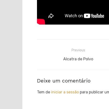
Navegação
Previous
de
Previous
Alcatra de Polvo
post:
artigos
Deixe um comentário
Tem de
iniciar a sessão
para publicar u