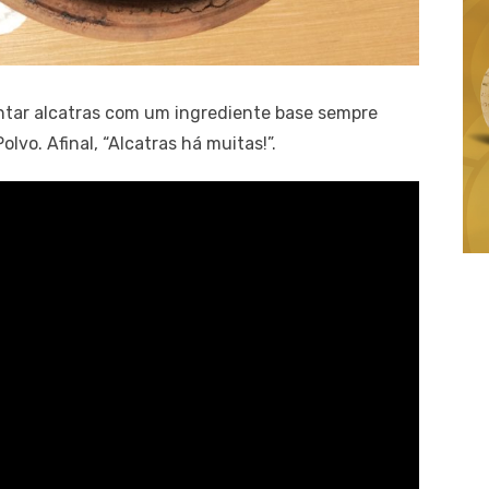
ntar alcatras com um ingrediente base sempre
lvo. Afinal, “Alcatras há muitas!”.