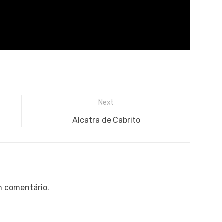
Next
Next
Alcatra de Cabrito
post:
m comentário.