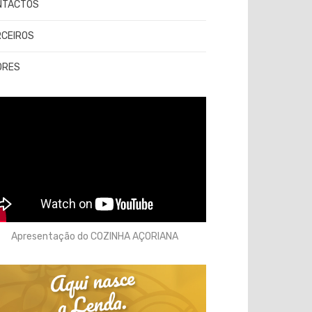
NTACTOS
RCEIROS
ORES
Apresentação do COZINHA AÇORIANA