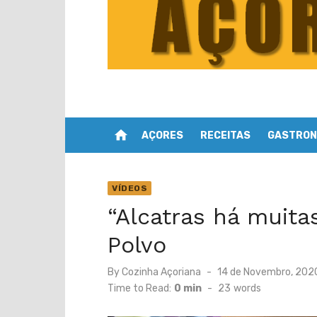
home
AÇORES
RECEITAS
GASTRON
VÍDEOS
“Alcatras há muitas
Polvo
Posted
By
Cozinha Açoriana
14 de Novembro, 202
on
Time to Read:
0 min
-
23
words