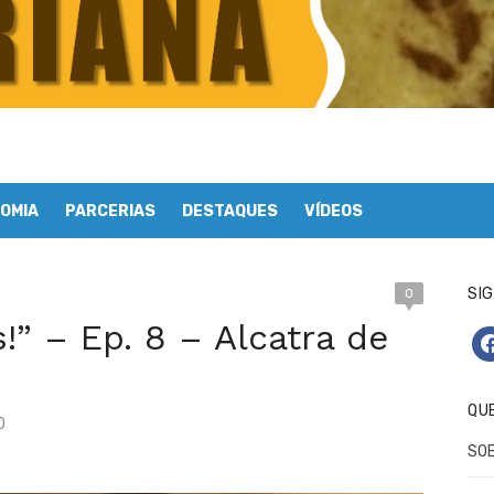
OMIA
PARCERIAS
DESTAQUES
VÍDEOS
SIG
0
!” – Ep. 8 – Alcatra de
fa
QU
0
SO