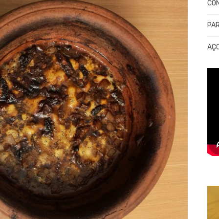
CO
PA
AÇ