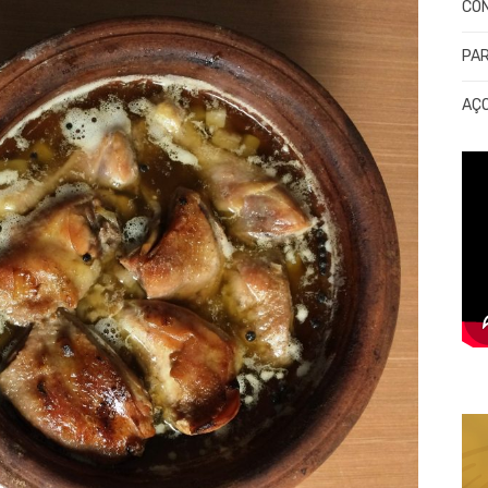
CO
PA
AÇ