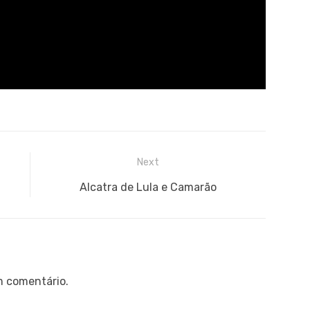
Next
Next
Alcatra de Lula e Camarão
post:
m comentário.