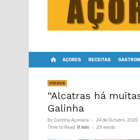
home
AÇORES
RECEITAS
GASTRON
VÍDEOS
“Alcatras há muitas
Galinha
Posted
By
Cozinha Açoriana
24 de Outubro, 2020
on
Time to Read:
0 min
-
23
words