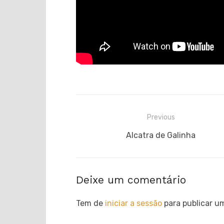
Navegação
Previous
de
Previous
Alcatra de Galinha
post:
artigos
Deixe um comentário
Tem de
iniciar a sessão
para publicar u