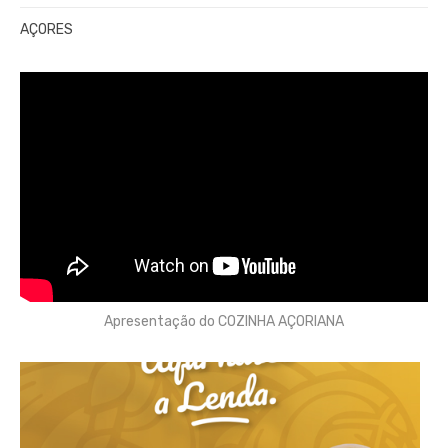
AÇORES
Apresentação do COZINHA AÇORIANA