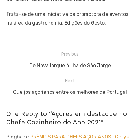
Trata-se de uma iniciativa da promotora de eventos
na área da gastronomia, Edições do Gosto.
Navegação
Previous
de
Previous
De Nova Iorque à ilha de São Jorge
artigos
post:
Next
Next
Queijos açorianos entre os melhores de Portugal
post:
One Reply to “Açores em destaque no
Chefe Cozinheiro do Ano 2021”
Pingback:
PRÉMIOS PARA CHEFS AÇORIANOS | Chrys