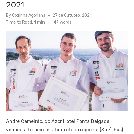
2021
Posted
By
Cozinha Açoriana
27 de Outubro, 2021
on
Time to Read:
1 min
-
147
words
André Cameirão, do Azor Hotel Ponta Delgada,
venceu a terceira e última etapa regional (Sul/Ilhas)