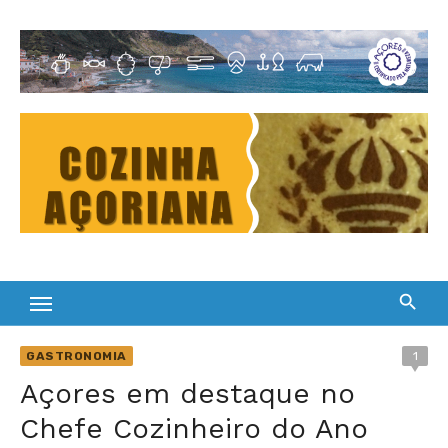
Skip
to
Cultura Gastronómica dos Açores
content
GASTRONOMIA
1
Açores em destaque no
Chefe Cozinheiro do Ano