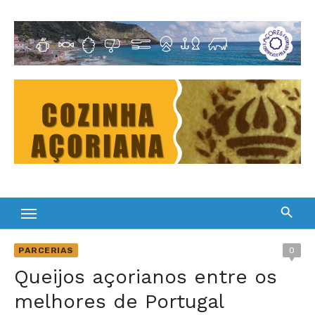
Skip
to
Cultura Gastronómica dos Açores
content
PARCERIAS
0
Queijos açorianos entre os
melhores de Portugal