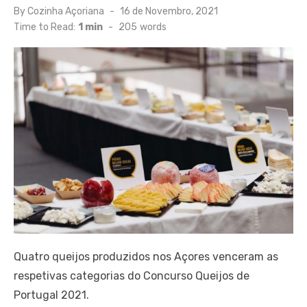
Posted
By
Cozinha Açoriana
16 de Novembro, 2021
on
Time to Read:
1 min
-
205
words
Quatro queijos produzidos nos Açores venceram as
respetivas categorias do Concurso Queijos de
Portugal 2021.