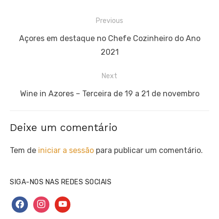
Navegação
Previous
de
Previous
Açores em destaque no Chefe Cozinheiro do Ano
artigos
post:
2021
Next
Next
Wine in Azores – Terceira de 19 a 21 de novembro
post:
Deixe um comentário
Tem de
iniciar a sessão
para publicar um comentário.
SIGA-NOS NAS REDES SOCIAIS
facebook
instagram
youtube