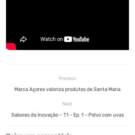
Navegação
Previous
de
Previous
Marca Açores valoriza produtos de Santa Maria
artigos
post:
Next
Next
Sabores da Inovação – T1 – Ep. 1 – Polvo com uvas
post: