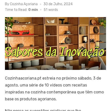
Posted
By
Cozinha Açoriana
30 de Julho, 2024
on
Time to Read:
0 min
-
51
words
Cozinhaacoriana.pt estreia no próximo sábado, 3 de
agosto, uma série de 10 vídeos com receitas
inspiradas na cozinha contemporânea que têm como
base os produtos açorianos.
Não perca as sugestões criativas que lhe