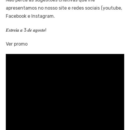
apresentamos no nosso site e redes sociais (youtube,
Facebook e Instagram.
𝑬𝒔𝒕𝒓𝒆𝒊𝒂 𝒂 3 𝒅𝒆 𝒂𝒈𝒐𝒔𝒕𝒐!
Ver promo