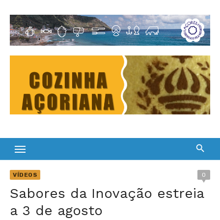
Skip
to
Cultura Gastronómica dos Açores
content
VÍDEOS
0
Sabores da Inovação estreia
a 3 de agosto