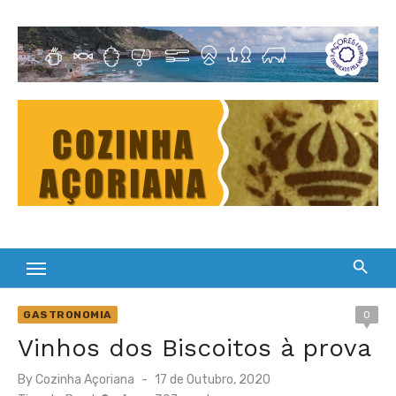
Skip
to
Cultura Gastronómica dos Açores
content
GASTRONOMIA
0
Vinhos dos Biscoitos à prova
Posted
By
Cozinha Açoriana
17 de Outubro, 2020
on