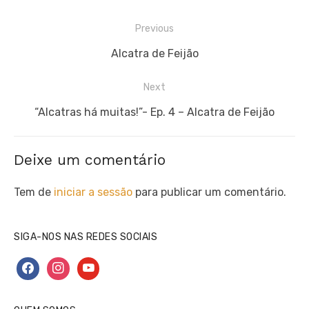
Navegação
Previous
de
Previous
Alcatra de Feijão
artigos
post:
Next
Next
“Alcatras há muitas!”- Ep. 4 – Alcatra de Feijão
post:
Deixe um comentário
Tem de
iniciar a sessão
para publicar um comentário.
SIGA-NOS NAS REDES SOCIAIS
facebook
instagram
youtube