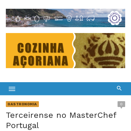
Skip
to
Cultura Gastronómica dos Açores
content
GASTRONOMIA
0
Terceirense no MasterChef
Portugal