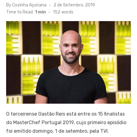
Posted
By
Cozinha Açoriana
2 de Setembro, 2019
on
Time to Read:
1 min
-
152
words
O terceirense Gastão Reis está entre os 15 finalistas
do MasterChef Portugal 2019, cujo primeiro episódio
foi emitido domingo, 1 de setembro, pela TVI.