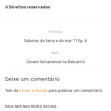
© Direitos reservados
Navegação
Previous
de
Previous
Sabores da terra e do mar T1 Ep. 4
artigos
post:
Next
Next
Jovem terceirense no Belcanto
post:
Deixe um comentário
Tem de
iniciar a sessão
para publicar um comentário.
SIGA-NOS NAS REDES SOCIAIS