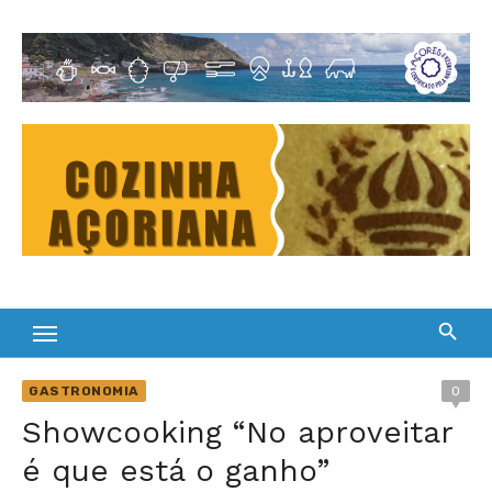
Skip
to
Cultura Gastronómica dos Açores
content
GASTRONOMIA
0
Showcooking “No aproveitar
é que está o ganho”