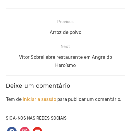
Navegação
Previous
de
Previous
Arroz de polvo
artigos
post:
Next
Next
Vítor Sobral abre restaurante em Angra do
post:
Heroísmo
Deixe um comentário
Tem de
iniciar a sessão
para publicar um comentário.
SIGA-NOS NAS REDES SOCIAIS
facebook
instagram
youtube