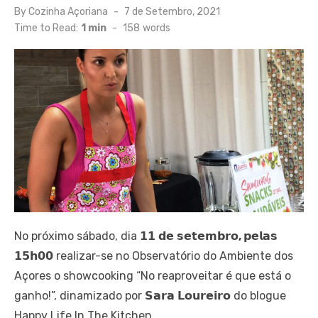
Posted
By
Cozinha Açoriana
7 de Setembro, 2021
on
Time to Read:
1 min
-
158
words
No próximo sábado, dia
𝟭𝟭
𝗱𝗲
𝘀𝗲𝘁𝗲𝗺𝗯𝗿𝗼
,
𝗽𝗲𝗹𝗮𝘀
𝟭𝟱𝗵𝟬𝟬
realizar-se no Observatório do Ambiente dos
Açores o showcooking “No reaproveitar é que está o
ganho!”, dinamizado por 𝗦𝗮𝗿𝗮 𝗟𝗼𝘂𝗿𝗲𝗶𝗿𝗼 do blogue
Happy Life In The Kitchen.