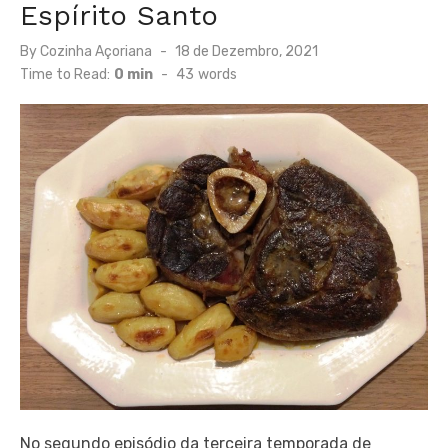
Espírito Santo
Posted
By
Cozinha Açoriana
18 de Dezembro, 2021
on
Time to Read:
0 min
-
43
words
No segundo episódio da terceira temporada de