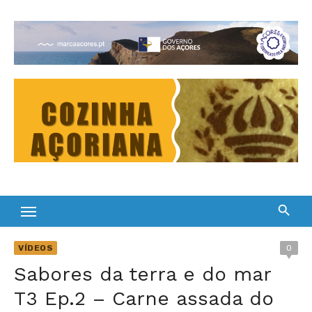
Skip
to
Cultura Gastronómica dos Açores
content
VÍDEOS
0
Sabores da terra e do mar
T3 Ep.2 – Carne assada do