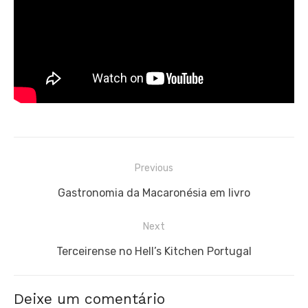
Navegação
Previous
de
Previous
Gastronomia da Macaronésia em livro
artigos
post:
Next
Next
Terceirense no Hell’s Kitchen Portugal
post:
Deixe um comentário