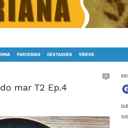
OMIA
PARCERIAS
DESTAQUES
VÍDEOS
SIG
0
 do mar T2 Ep.4
fa
QU
SO