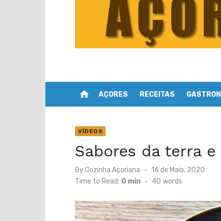
home
AÇORES
RECEITAS
GASTRON
VÍDEOS
Sabores da terra e
Posted
By
Cozinha Açoriana
16 de Maio, 2020
on
Time to Read:
0 min
-
40
words