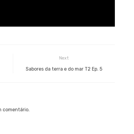
Next
Next
Sabores da terra e do mar T2 Ep. 5
post:
m comentário.