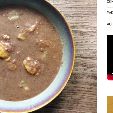
CO
PA
AÇ