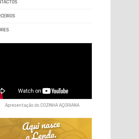
NTACTOS
RCEIROS
ORES
Apresentação do COZINHA AÇORIANA