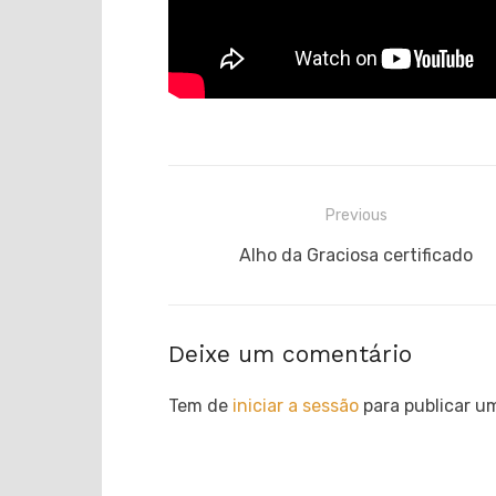
Navegação
Previous
de
Previous
Alho da Graciosa certificado
post:
artigos
Deixe um comentário
Tem de
iniciar a sessão
para publicar u