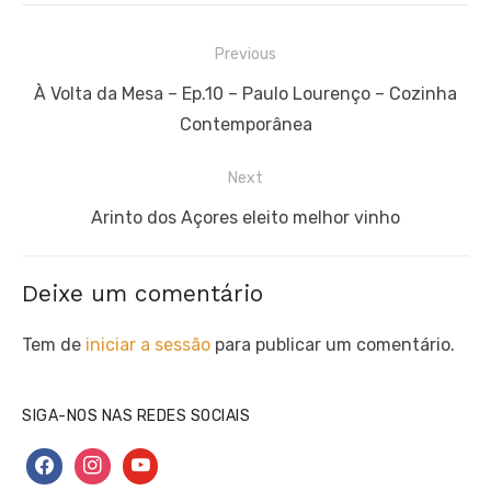
Navegação
Previous
de
Previous
À Volta da Mesa – Ep.10 – Paulo Lourenço – Cozinha
artigos
post:
Contemporânea
Next
Next
Arinto dos Açores eleito melhor vinho
post:
Deixe um comentário
Tem de
iniciar a sessão
para publicar um comentário.
SIGA-NOS NAS REDES SOCIAIS
facebook
instagram
youtube