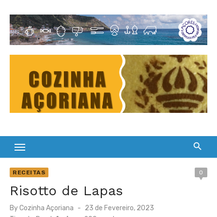
Skip
to
Cultura Gastronómica dos Açores
content
RECEITAS
0
Risotto de Lapas
Posted
By
Cozinha Açoriana
23 de Fevereiro, 2023
on