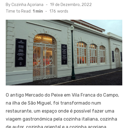
Posted
By
Cozinha Açoriana
19 de Dezembro, 2022
on
Time to Read:
1 min
-
176
words
O antigo Mercado do Peixe em Vila Franca do Campo,
na ilha de São Miguel, foi transformado num
restaurante, um espaço onde é possível fazer uma
viagem gastronómica pela cozinha italiana, cozinha
de autor, cozinha oriental e a cozinha açoriana.