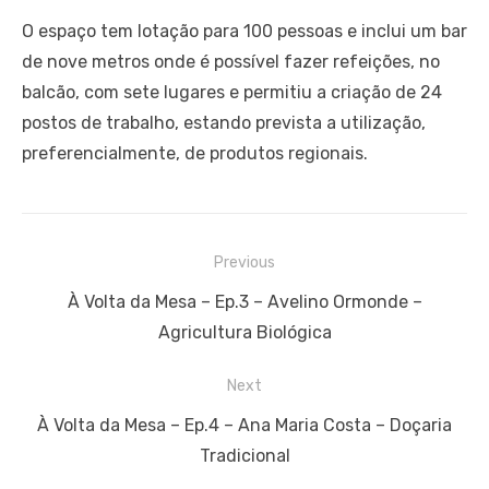
O espaço tem lotação para 100 pessoas e inclui um bar
de nove metros onde é possível fazer refeições, no
balcão, com sete lugares e permitiu a criação de 24
postos de trabalho, estando prevista a utilização,
preferencialmente, de produtos regionais.
Navegação
Previous
de
Previous
À Volta da Mesa – Ep.3 – Avelino Ormonde –
artigos
post:
Agricultura Biológica
Next
Next
À Volta da Mesa – Ep.4 – Ana Maria Costa – Doçaria
post:
Tradicional