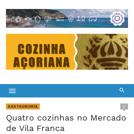
Skip
to
Cultura Gastronómica dos Açores
content
GASTRONOMIA
0
Quatro cozinhas no Mercado
de Vila Franca