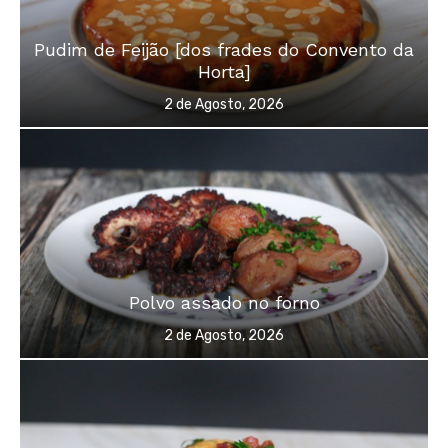
Pudim de Feijão [dos frades do Convento da
Horta]
Posted
2 de Agosto, 2026
on
Polvo assado no forno
Posted
2 de Agosto, 2026
on