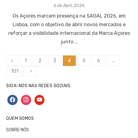
Posted
6 de Abril, 2026
on
Os Açores marcam presença na SAGAL 2026, em
Lisboa, com o objetivo de abrir novos mercados e
reforçar a visibilidade internacional da Marca Açores
junto …
Paginação
‹
1
2
3
4
5
6
…
dos
101
›
conteúdos
SIGA-NOS NAS REDES SOCIAIS
facebook
instagram
youtube
QUEM SOMOS
SOBRE NÓS