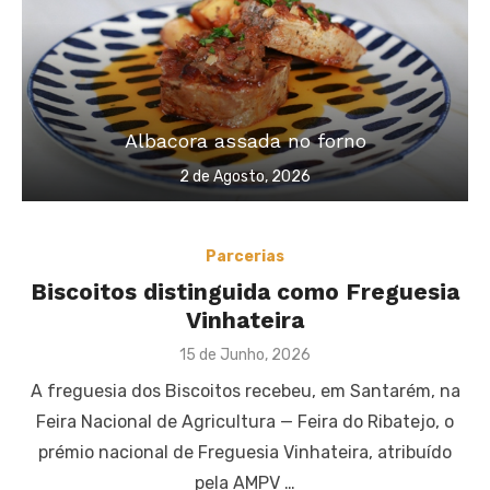
Albacora assada no forno
Posted
2 de Agosto, 2026
on
Parcerias
Biscoitos distinguida como Freguesia
Vinhateira
Posted
15 de Junho, 2026
on
A freguesia dos Biscoitos recebeu, em Santarém, na
Feira Nacional de Agricultura — Feira do Ribatejo, o
prémio nacional de Freguesia Vinhateira, atribuído
pela AMPV …