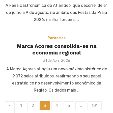
on
A Feira Gastronómica do Atlântico, que decorre, de 31
de julho a 9 de agosto, no âmbito das Festas da Praia
2026, na ilha Terceira, …
Parcerias
Marca Açores consolida-se na
economia regional
Posted
21 de Abril, 2026
on
A Marca Açores atingiu um novo máximo histórico de
9.072 selos atribuídos, reafirmando o seu papel
estratégico no desenvolvimento económico da
Região. Os dados mais …
Paginação
‹
1
2
3
4
5
…
101
dos