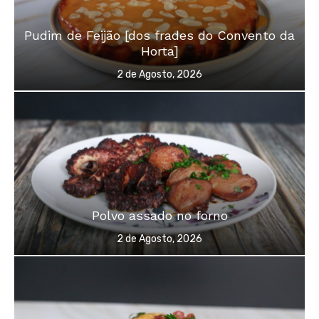
Pudim de Feijão [dos frades do Convento da
Horta]
Posted
2 de Agosto, 2026
on
Polvo assado no forno
Posted
2 de Agosto, 2026
on