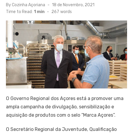
Posted
By
Cozinha Açoriana
18 de Novembro, 2021
on
Time to Read:
1 min
-
267
words
O Governo Regional dos Açores está a promover uma
ampla campanha de divulgação, sensibilização e
aquisição de produtos com o selo “Marca Açores”.
O Secretário Regional da Juventude, Qualificação