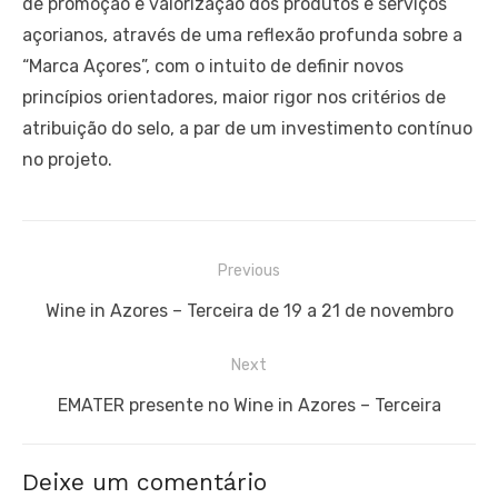
de promoção e valorização dos produtos e serviços
açorianos, através de uma reflexão profunda sobre a
“Marca Açores”, com o intuito de definir novos
princípios orientadores, maior rigor nos critérios de
atribuição do selo, a par de um investimento contínuo
no projeto.
Navegação
Previous
de
Previous
Wine in Azores – Terceira de 19 a 21 de novembro
artigos
post:
Next
Next
EMATER presente no Wine in Azores – Terceira
post:
Deixe um comentário