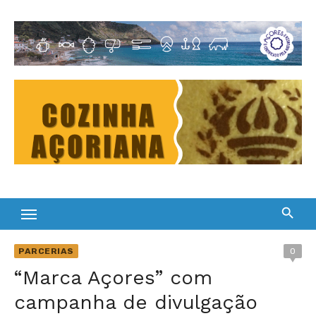
Skip
to
Cultura Gastronómica dos Açores
content
PARCERIAS
0
“Marca Açores” com
campanha de divulgação