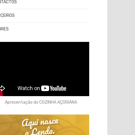
NTACTOS
RCEIROS
ORES
Apresentação do COZINHA AÇORIANA