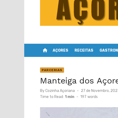
home
AÇORES
RECEITAS
GASTRON
PARCERIAS
Manteiga dos Açore
Posted
By
Cozinha Açoriana
27 de Novembro, 202
on
Time to Read:
1 min
-
197
words