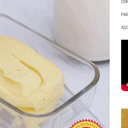
CO
PA
AÇ