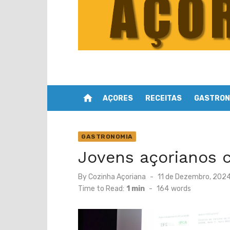
home
AÇORES
RECEITAS
GASTRON
GASTRONOMIA
Jovens açorianos 
Posted
By
Cozinha Açoriana
11 de Dezembro, 202
on
Time to Read:
1 min
-
164
words