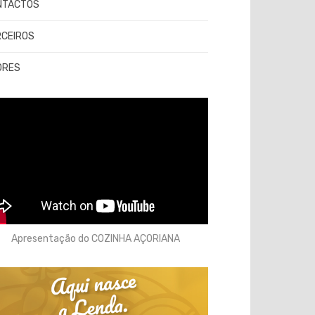
NTACTOS
RCEIROS
ORES
Apresentação do COZINHA AÇORIANA