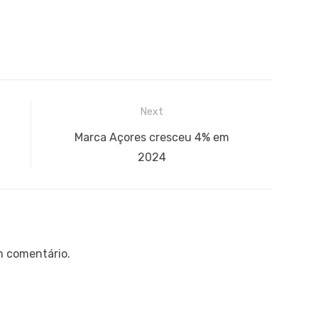
Next
Next
Marca Açores cresceu 4% em
post:
2024
m comentário.