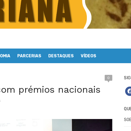
OMIA
PARCERIAS
DESTAQUES
VÍDEOS
SIG
0
com prémios nacionais
fa
4
QU
SO