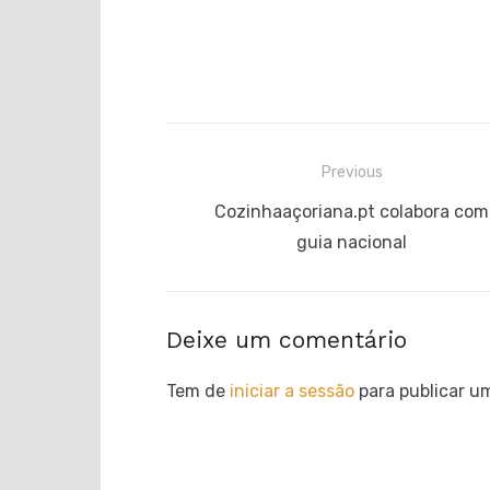
Navegação
Previous
de
Previous
Cozinhaaçoriana.pt colabora com
post:
guia nacional
artigos
Deixe um comentário
Tem de
iniciar a sessão
para publicar u