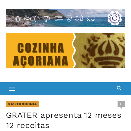
Skip
to
Cultura Gastronómica dos Açores
content
GASTRONOMIA
0
GRATER apresenta 12 meses
12 receitas