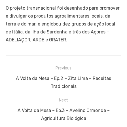
O projeto transnacional foi desenhado para promover
e divulgar os produtos agroalimentares locais, da
terra e do mar, e englobou dez grupos de ação local
de Itália, da ilha de Sardenha e três dos Açores –
ADELIAÇOR, ARDE e GRATER.
Navegação
Previous
de
Previous
À Volta da Mesa – Ep.2 – Zita Lima – Receitas
artigos
post:
Tradicionais
Next
Next
À Volta da Mesa – Ep.3 – Avelino Ormonde –
post:
Agricultura Biológica