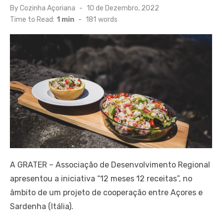
Posted
By
Cozinha Açoriana
10 de Dezembro, 2022
on
Time to Read:
1 min
-
181
words
A GRATER – Associação de Desenvolvimento Regional
apresentou a iniciativa “12 meses 12 receitas”, no
âmbito de um projeto de cooperação entre Açores e
Sardenha (Itália).