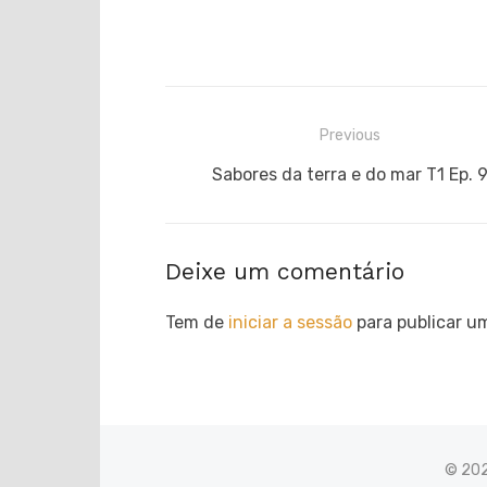
Navegação
Previous
de
Previous
Sabores da terra e do mar T1 Ep. 
post:
artigos
Deixe um comentário
Tem de
iniciar a sessão
para publicar u
© 20