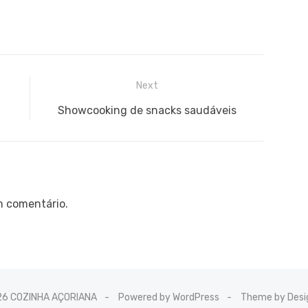
Next
Next
9
Showcooking de snacks saudáveis
post:
m comentário.
26 COZINHA AÇORIANA
Powered by WordPress
Theme by Desi