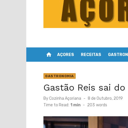
home
AÇORES
RECEITAS
GASTRON
GASTRONOMIA
Gastão Reis sai do
Posted
By
Cozinha Açoriana
8 de Outubro, 2019
on
Time to Read:
1 min
-
203
words