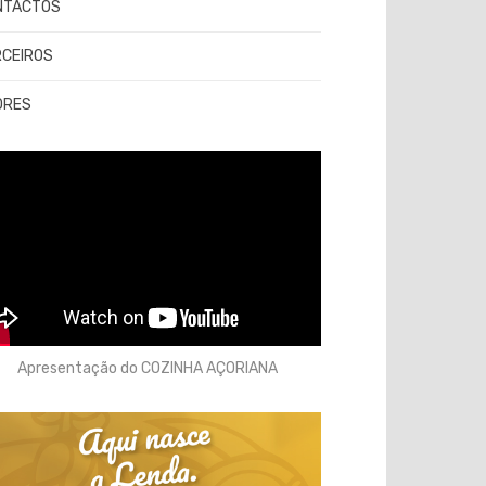
NTACTOS
RCEIROS
ORES
Apresentação do COZINHA AÇORIANA