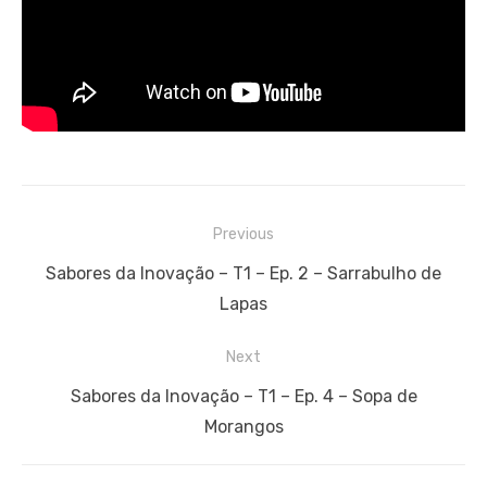
Navegação
Previous
de
Previous
Sabores da Inovação – T1 – Ep. 2 – Sarrabulho de
artigos
post:
Lapas
Next
Next
Sabores da Inovação – T1 – Ep. 4 – Sopa de
post:
Morangos