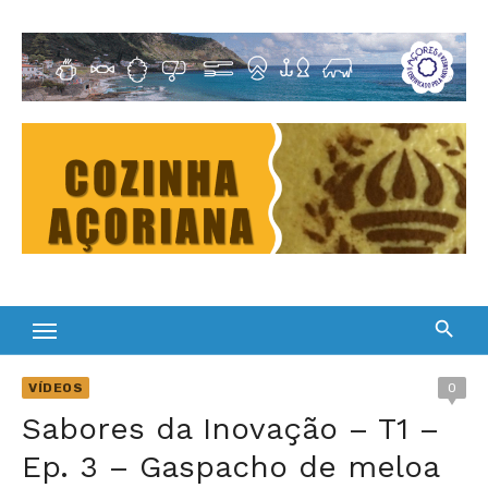
Skip
to
Cultura Gastronómica dos Açores
content
VÍDEOS
0
Sabores da Inovação – T1 –
Ep. 3 – Gaspacho de meloa