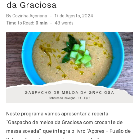
da Graciosa
Posted
By
Cozinha Açoriana
17 de Agosto, 2024
on
Time to Read:
0 min
-
48
words
Neste programa vamos apresentar a receita
“Gaspacho de meloa da Graciosa com crocante de
massa sovada”, que integra o livro “Açores – Fusão de