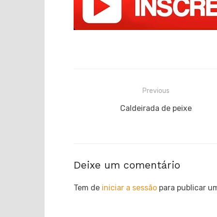
Navegação
Previous
de
Previous
Caldeirada de peixe
post:
artigos
Deixe um comentário
Tem de
iniciar a sessão
para publicar u