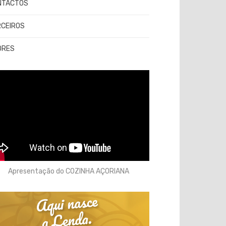
NTACTOS
RCEIROS
ORES
Apresentação do COZINHA AÇORIANA