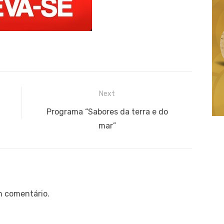
Next
Next
Programa “Sabores da terra e do
post:
mar”
m comentário.