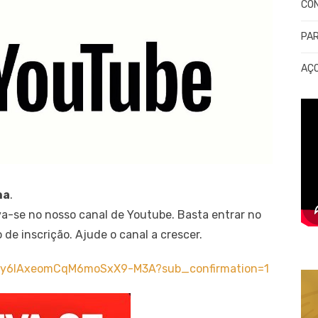
CO
PA
AÇ
na
.
va-se no nosso canal de Youtube. Basta entrar no
 de inscrição. Ajude o canal a crescer.
UCy6IAxeomCqM6moSxX9-M3A?sub_confirmation=1