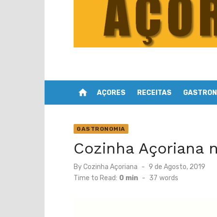
home
AÇORES
RECEITAS
GASTRON
GASTRONOMIA
Cozinha Açoriana 
Posted
By
Cozinha Açoriana
9 de Agosto, 2019
on
Time to Read:
0 min
-
37
words