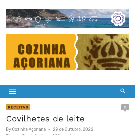
Skip
to
Cultura Gastronómica dos Açores
content
RECEITAS
0
Covilhetes de leite
Posted
By
Cozinha Açoriana
29 de Outubro, 2022
on