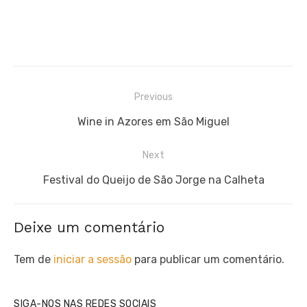
Navegação
Previous
de
Previous
Wine in Azores em São Miguel
artigos
post:
Next
Next
Festival do Queijo de São Jorge na Calheta
post:
Deixe um comentário
Tem de
iniciar a sessão
para publicar um comentário.
SIGA-NOS NAS REDES SOCIAIS