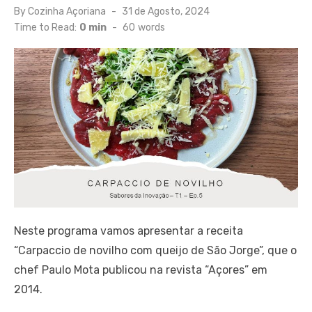
Posted
By
Cozinha Açoriana
31 de Agosto, 2024
on
Time to Read:
0 min
-
60
words
Neste programa vamos apresentar a receita
“Carpaccio de novilho com queijo de São Jorge”, que o
chef Paulo Mota publicou na revista “Açores” em
2014.