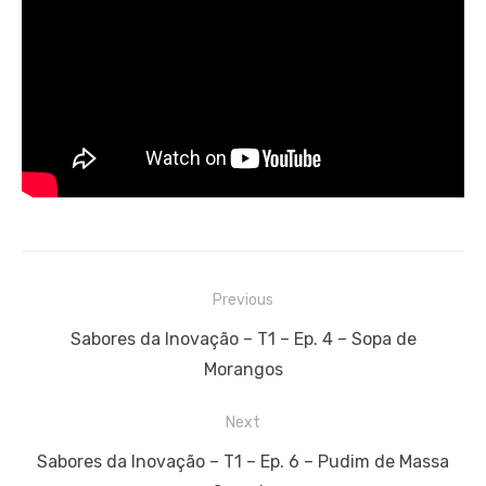
Navegação
Previous
de
Previous
Sabores da Inovação – T1 – Ep. 4 – Sopa de
artigos
post:
Morangos
Next
Next
Sabores da Inovação – T1 – Ep. 6 – Pudim de Massa