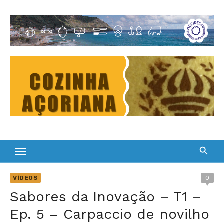
Skip
to
Cultura Gastronómica dos Açores
content
VÍDEOS
0
Sabores da Inovação – T1 –
Ep. 5 – Carpaccio de novilho