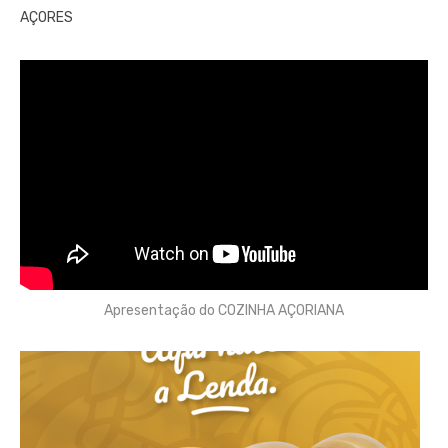
AÇORES
Apresentação do COZINHA AÇORIANA