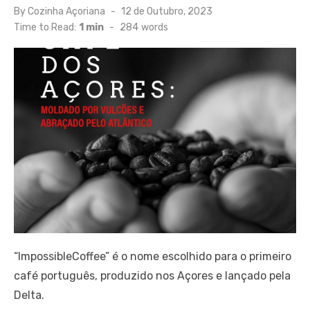
Posted
By
Cozinha Açoriana
12 de Outubro, 2023
on
Time to Read:
1 min
-
284
words
“ImpossibleCoffee” é o nome escolhido para o primeiro
café português, produzido nos Açores e lançado pela
Delta.