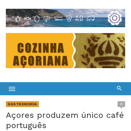
Skip
to
Cultura Gastronómica dos Açores
content
GASTRONOMIA
0
Açores produzem único café
português