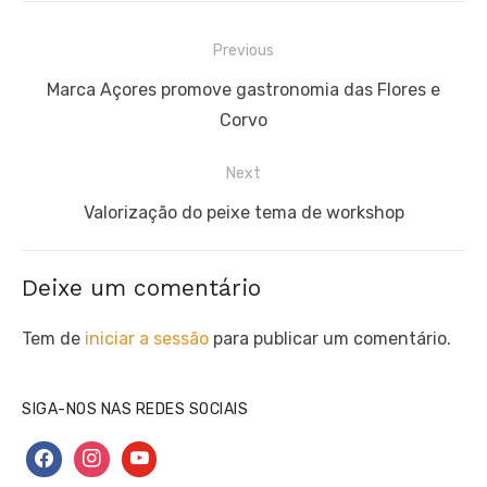
Navegação
Previous
de
Previous
Marca Açores promove gastronomia das Flores e
artigos
post:
Corvo
Next
Next
Valorização do peixe tema de workshop
post:
Deixe um comentário
Tem de
iniciar a sessão
para publicar um comentário.
SIGA-NOS NAS REDES SOCIAIS
facebook
instagram
youtube