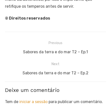
retifique os temperos antes de servir.
© Direitos reservados
Navegação
Previous
de
Previous
Sabores da terra e do mar T2 – Ep.1
artigos
post:
Next
Next
Sabores da terra e do mar T2 – Ep.2
post:
Deixe um comentário
Tem de
iniciar a sessão
para publicar um comentário.