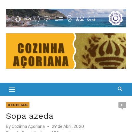
Skip
to
Cultura Gastronómica dos Açores
content
RECEITAS
0
Sopa azeda
Posted
By
Cozinha Açoriana
29 de Abril, 2020
on