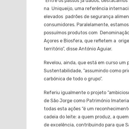
“Entre os passos já dados, destacamos
na Uniqueijo, uma referência internacio
elevados padrões de segurança aliment
consumidores. Paralelamente, estamos ce
possuímos produtos com Denominação d
Açores e Biosfera, que refletem a ori
território”, disse António Aguiar.
Revelou, ainda, que está em curso um p
Sustentabilidade, “assumindo como prio
carbónica de todo o grupo”.
Referiu igualmente o projeto “ambicios
de São Jorge como Património Imateria
todas esta ações “é um reconheciment
cadeia do leite: a quem produz, a quem
de excelência, contribuindo para que S