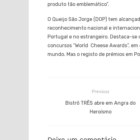
produto tão emblemático”.
O Queijo São Jorge (DOP) tem alcança
reconhecimento nacional e internacion
Portugal e no estrangeiro. Destaca-se 
concursos “World Cheese Awards”, em 
mundo. Mas o registo de prémios em Po
Navegação
Previous
de
Previous
Bistrô TRÊS abre em Angra do
post:
Heroísmo
artigos
Deixe um comentário