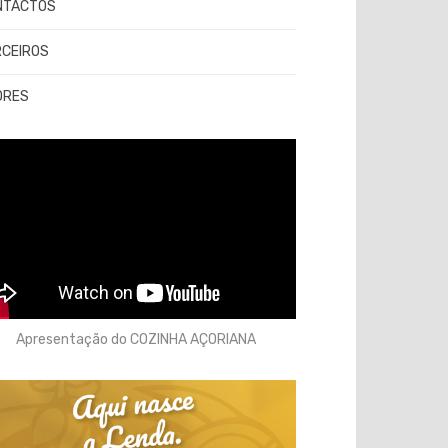
NTACTOS
RCEIROS
ORES
Apresentação do COZINHA AÇORIANA