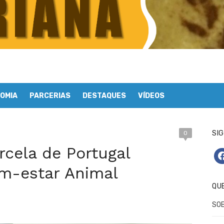
OMIA
PARCERIAS
DESTAQUES
VÍDEOS
SIG
0
rcela de Portugal
fa
em-estar Animal
QU
SO