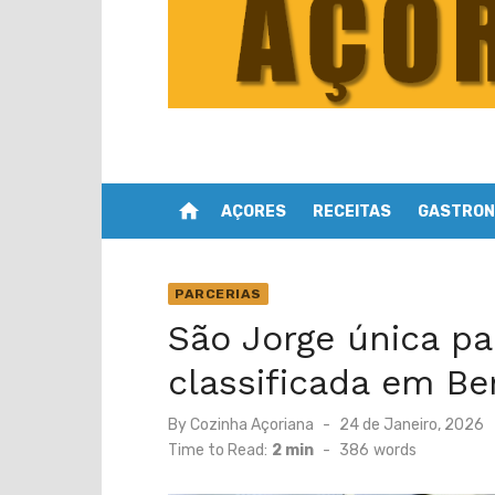
home
AÇORES
RECEITAS
GASTRON
PARCERIAS
São Jorge única pa
classificada em B
Posted
By
Cozinha Açoriana
24 de Janeiro, 2026
on
Time to Read:
2 min
-
386
words