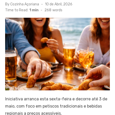
Posted
By
Cozinha Açoriana
10 de Abril, 2026
on
Time to Read:
1 min
-
268
words
Iniciativa arranca esta sexta-feira e decorre até 3 de
maio, com foco em petiscos tradicionais e bebidas
regionais a preços acessíveis.