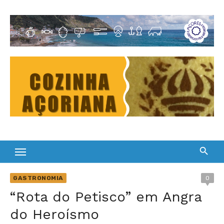
Skip
to
Cultura Gastronómica dos Açores
content
GASTRONOMIA
0
“Rota do Petisco” em Angra
do Heroísmo