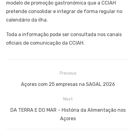
modelo de promoção gastronómica que a CCIAH
pretende consolidar e integrar de forma regular no
calendário da ilha.
Toda a informação pode ser consultada nos canais
oficiais de comunicação da CCIAH.
Navegação
Previous
de
Previous
Açores com 25 empresas na SAGAL 2026
artigos
post:
Next
Next
DA TERRA E DO MAR – História da Alimentação nos
post:
Açores