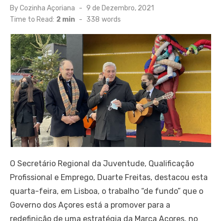
Posted
By
Cozinha Açoriana
9 de Dezembro, 2021
on
Time to Read:
2 min
-
338
words
O Secretário Regional da Juventude, Qualificação
Profissional e Emprego, Duarte Freitas, destacou esta
quarta-feira, em Lisboa, o trabalho “de fundo” que o
Governo dos Açores está a promover para a
redefinição de uma estratégia da Marca Açores, no