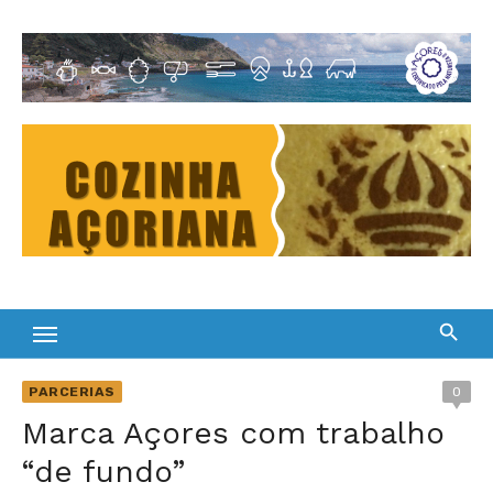
Skip
to
Cultura Gastronómica dos Açores
content
PARCERIAS
0
Marca Açores com trabalho
“de fundo”