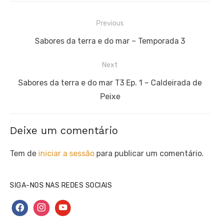
Navegação
Previous
de
Previous
Sabores da terra e do mar – Temporada 3
artigos
post:
Next
Next
Sabores da terra e do mar T3 Ep. 1 – Caldeirada de
post:
Peixe
Deixe um comentário
Tem de
iniciar a sessão
para publicar um comentário.
SIGA-NOS NAS REDES SOCIAIS
facebook
instagram
youtube