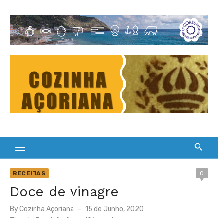
Skip
to
Cultura Gastronómica dos Açores
content
RECEITAS
0
Doce de vinagre
Posted
By
Cozinha Açoriana
15 de Junho, 2020
on