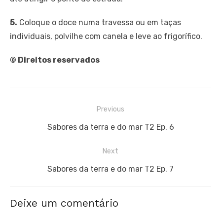
5.
Coloque o doce numa travessa ou em taças
individuais, polvilhe com canela e leve ao frigorífico.
© Direitos reservados
Navegação
Previous
de
Previous
Sabores da terra e do mar T2 Ep. 6
artigos
post:
Next
Next
Sabores da terra e do mar T2 Ep. 7
post:
Deixe um comentário